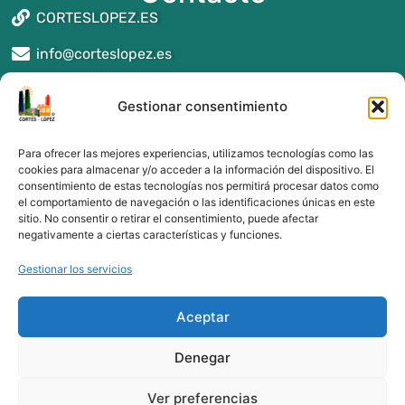
CORTESLOPEZ.ES
info@corteslopez.es
Seguros y asesoría en Reus
Gestionar consentimiento
Seguros y asesoría en Montblanc
Seguros y asesoría en Valls
Para ofrecer las mejores experiencias, utilizamos tecnologías como las
Seguros y asesoría en Alcover
cookies para almacenar y/o acceder a la información del dispositivo. El
consentimiento de estas tecnologías nos permitirá procesar datos como
Seguros y asesoría en Tarragona
el comportamiento de navegación o las identificaciones únicas en este
Seguros y asesoría en Cambrils
sitio. No consentir o retirar el consentimiento, puede afectar
Seguros y asesoría en Salou
negativamente a ciertas características y funciones.
Gestionar los servicios
Aceptar
Denegar
Ver preferencias