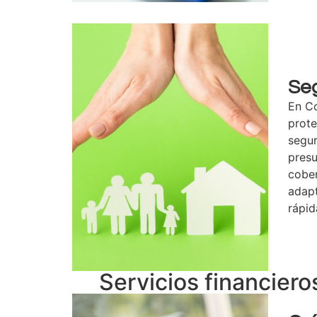
Se
En C
prot
segur
presu
cober
adapt
rápid
Servicios financier