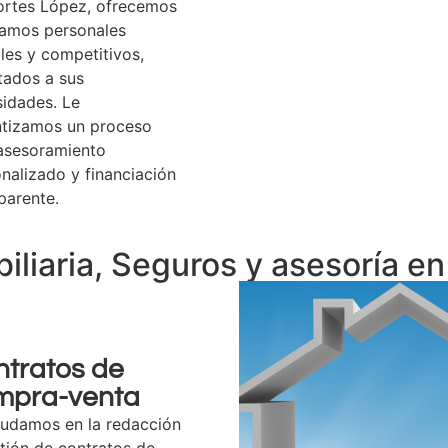
ortes López, ofrecemos
tamos personales
bles y competitivos,
tados a sus
idades. Le
ntizamos un proceso
 asesoramiento
nalizado y financiación
parente.
iliaria, Seguros y asesoría e
ntratos de
mpra-venta
yudamos en la redacción
tión de contratos de