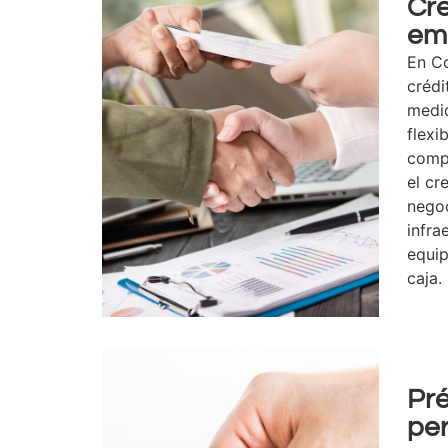
Cré
em
En C
crédi
medi
flexi
compe
el cr
negoc
infra
equip
caja.
Pr
pe