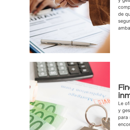
compr
de qu
segur
amba
Fin
in
Le o
y ges
para
encon