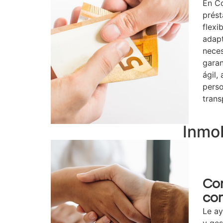
En C
prés
flexi
adap
neces
gara
ágil,
perso
trans
Inmob
Co
co
Le a
y ges