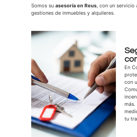
Somos su
asesoría en Reus
, con un servicio
gestiones de inmuebles y alquileres.
Se
co
En C
prot
con 
Comu
incen
más.
medid
tu tr