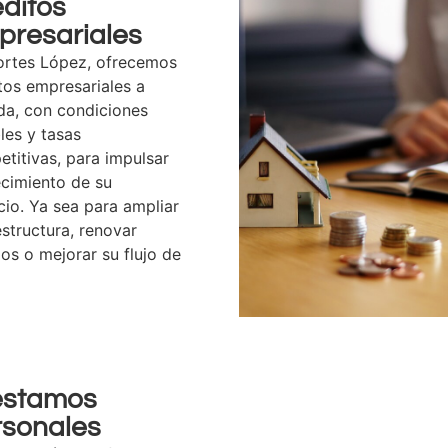
ditos
presariales
ortes López, ofrecemos
tos empresariales a
da, con condiciones
bles y tasas
titivas, para impulsar
ecimiento de su
io. Ya sea para ampliar
estructura, renovar
os o mejorar su flujo de
éstamos
rsonales