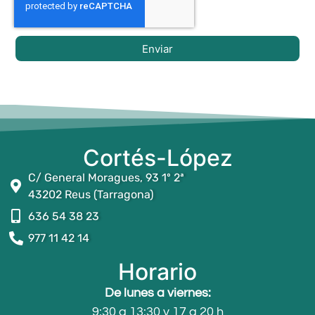
Enviar
Cortés-López
C/ General Moragues, 93 1º 2ª
43202 Reus (Tarragona)
636 54 38 23
977 11 42 14
Horario
De lunes a viernes:
9:30 a 13:30 y 17 a 20 h