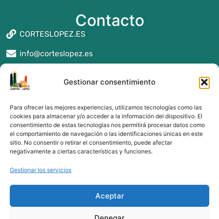
Contacto
CORTESLOPEZ.ES
info@corteslopez.es
Seguros y asesoría en Reus
Gestionar consentimiento
Seguros y asesoría en Montblanc
Seguros y asesoría en Valls
Para ofrecer las mejores experiencias, utilizamos tecnologías como las
Seguros y asesoría en Alcover
cookies para almacenar y/o acceder a la información del dispositivo. El
consentimiento de estas tecnologías nos permitirá procesar datos como
Seguros y asesoría en Tarragona
el comportamiento de navegación o las identificaciones únicas en este
Seguros y asesoría en Cambrils
sitio. No consentir o retirar el consentimiento, puede afectar
Seguros y asesoría en Salou
negativamente a ciertas características y funciones.
Gestionar los servicios
Aceptar
Denegar