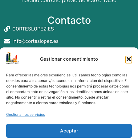
horario con cita previa de 9:30 a 13:30
Contacto
CORTESLOPEZ.ES
info@corteslopez.es
Seguros y asesoría en Reus
Gestionar consentimiento
Seguros y asesoría en Montblanc
Seguros y asesoría en Valls
Para ofrecer las mejores experiencias, utilizamos tecnologías como las
Seguros y asesoría en Alcover
cookies para almacenar y/o acceder a la información del dispositivo. El
consentimiento de estas tecnologías nos permitirá procesar datos como
Seguros y asesoría en Tarragona
el comportamiento de navegación o las identificaciones únicas en este
Seguros y asesoría en Cambrils
sitio. No consentir o retirar el consentimiento, puede afectar
Seguros y asesoría en Salou
negativamente a ciertas características y funciones.
Gestionar los servicios
Aceptar