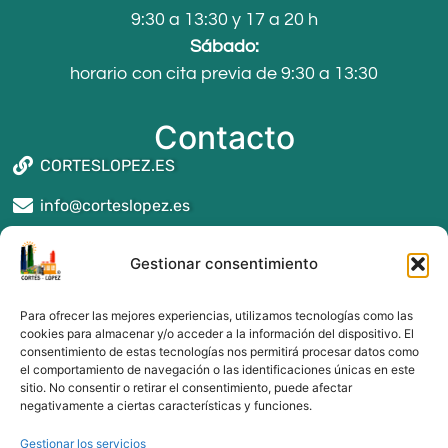
9:30 a 13:30 y 17 a 20 h
Sábado:
horario con cita previa de 9:30 a 13:30
Contacto
CORTESLOPEZ.ES
info@corteslopez.es
Seguros y asesoría en Reus
Gestionar consentimiento
Seguros y asesoría en Montblanc
Seguros y asesoría en Valls
Para ofrecer las mejores experiencias, utilizamos tecnologías como las
Seguros y asesoría en Alcover
cookies para almacenar y/o acceder a la información del dispositivo. El
consentimiento de estas tecnologías nos permitirá procesar datos como
Seguros y asesoría en Tarragona
el comportamiento de navegación o las identificaciones únicas en este
Seguros y asesoría en Cambrils
sitio. No consentir o retirar el consentimiento, puede afectar
Seguros y asesoría en Salou
negativamente a ciertas características y funciones.
Gestionar los servicios