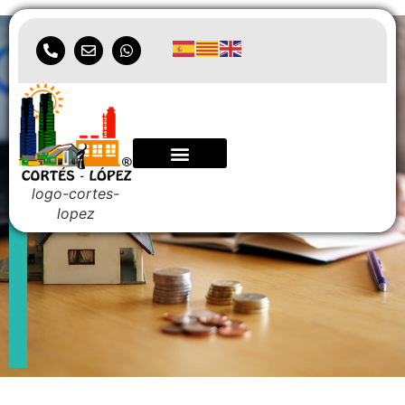
Asesoramiento
hipotecario
logo-cortes-
lopez