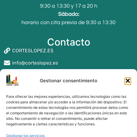
9:30 a 13:30 y 17 a 20 h
Sábado:
horario con cita previa de 9:30 a 13:30
Contacto
CORTESLOPEZ.ES
info@corteslopez.es
Seguros y asesoría en Reus
Gestionar consentimiento
Seguros y asesoría en Montblanc
Seguros y asesoría en Valls
Para ofrecer las mejores experiencias, utilizamos tecnologías como las
Seguros y asesoría en Alcover
cookies para almacenar y/o acceder a la información del dispositivo. El
consentimiento de estas tecnologías nos permitirá procesar datos como
Seguros y asesoría en Tarragona
el comportamiento de navegación o las identificaciones únicas en este
Seguros y asesoría en Cambrils
sitio. No consentir o retirar el consentimiento, puede afectar
Seguros y asesoría en Salou
negativamente a ciertas características y funciones.
Gestionar los servicios