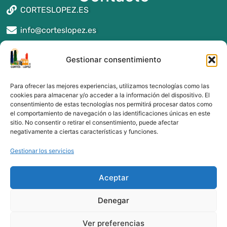
CORTESLOPEZ.ES
info@corteslopez.es
Seguros y asesoría en Reus
Gestionar consentimiento
Seguros y asesoría en Montblanc
Seguros y asesoría en Valls
Para ofrecer las mejores experiencias, utilizamos tecnologías como las
Seguros y asesoría en Alcover
cookies para almacenar y/o acceder a la información del dispositivo. El
consentimiento de estas tecnologías nos permitirá procesar datos como
Seguros y asesoría en Tarragona
el comportamiento de navegación o las identificaciones únicas en este
Seguros y asesoría en Cambrils
sitio. No consentir o retirar el consentimiento, puede afectar
Seguros y asesoría en Salou
negativamente a ciertas características y funciones.
Gestionar los servicios
Aceptar
Denegar
Ver preferencias